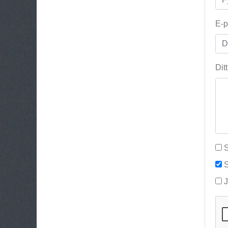
E-p
Dit
S
S
J