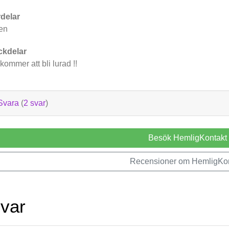
delar
en
ckdelar
kommer att bli lurad !!
Svara
(
2 svar
)
Besök HemligKontakt
Recensioner om HemligKon
svar