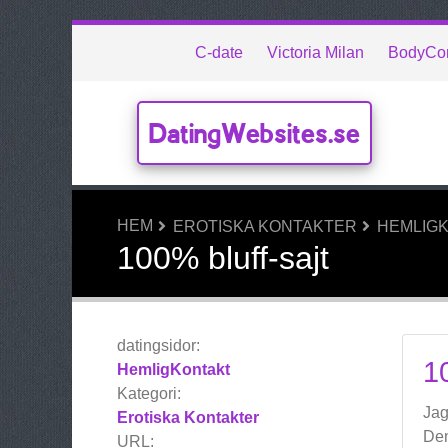
C-date
Victoria Milan
BodyCon
DatingWebsites.se
HEM
EROTISKA KONTAKTER
HEMLIG
100% bluff-sajt
datingsidor:
1
HemligKontakt
Kategori:
Jag
Erotiska Kontakter
Dem
URL: