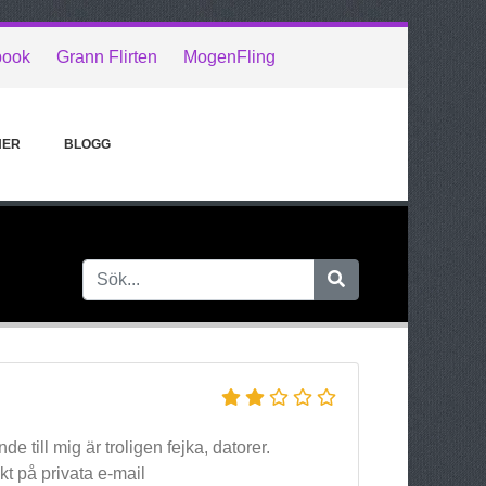
book
Grann Flirten
MogenFling
NER
BLOGG
e till mig är troligen fejka, datorer.
kt på privata e-mail