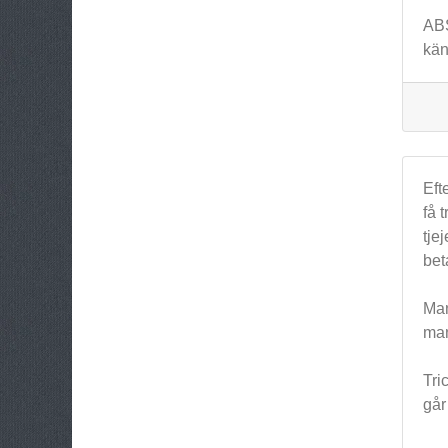
ABS
kän
Eft
få 
tje
bet
Man
man
Tri
går