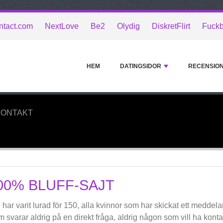
tact.com
NextLove
Be2
Olydig
DiskretFlirt
Fuck
HEM
DATINGSIDOR
RECENSIO
KONTAKT
00% BLUFF-SAJT
 har varit lurad för 150, alla kvinnor som har skickat ett meddeland
 svarar aldrig på en direkt fråga, aldrig någon som vill ha konta