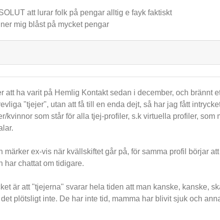
OLUT att lurar folk på pengar alltig e fayk faktiskt
ner mig blåst på mycket pengar
er att ha varit på Hemlig Kontakt sedan i december, och brännt et
trevliga "tjejer", utan att få till en enda dejt, så har jag fått intryc
jer/kvinnor som står för alla tjej-profiler, s.k virtuella profiler
alar.
 märker ex-vis när kvällskiftet går på, för samma profil börjar at
 har chattat om tidigare.
cket är att "tjejerna" svarar hela tiden att man kanske, kanske, skal
 det plötsligt inte. De har inte tid, mamma har blivit sjuk och anna