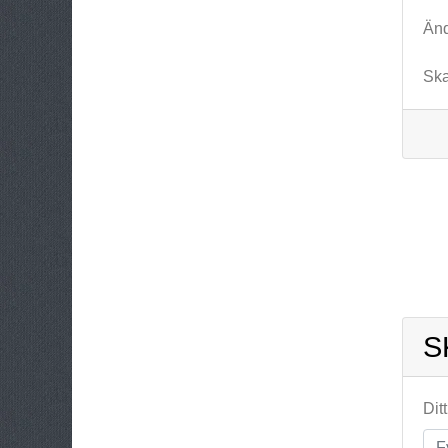
Änd
Ska
S
Dit