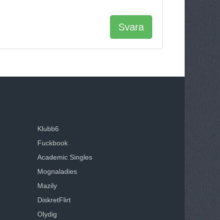
Svara
Klubb6
Fuckbook
Academic Singles
Mognaladies
Mazily
DiskretFlirt
Olydig