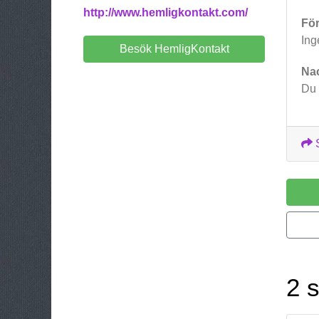
http://www.hemligkontakt.com/
För
Ing
Besök HemligKontakt
Na
Du 
2 