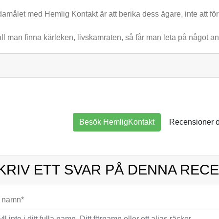
amålet med Hemlig Kontakt är att berika dess ägare, inte att fö
ll man finna kärleken, livskamraten, så får man leta på något an
Besök HemligKontakt
Recensioner 
KRIV ETT SVAR PÅ DENNA REC
t namn*