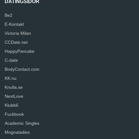
DATINGSIDOR
Be2
E-Kontakt
Victoria Milan
CCDate.net
HappyPancake
C-date
BodyContact.com
KK.nu
Knulla.se
NextLove
Klubb6
Fuckbook
Academic Singles
Mognaladies