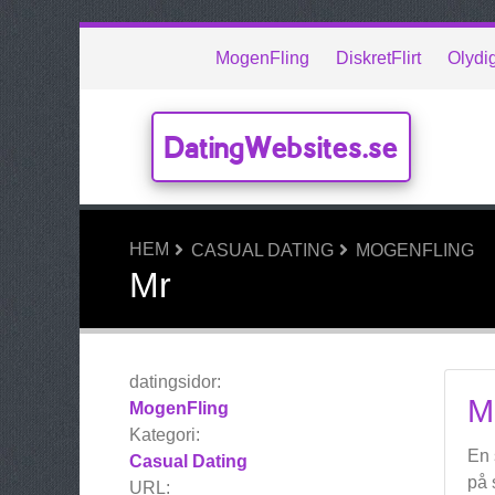
MogenFling
DiskretFlirt
Olydi
DatingWebsites.se
HEM
CASUAL DATING
MOGENFLING
Mr
datingsidor:
M
MogenFling
Kategori:
En 
Casual Dating
på 
URL: