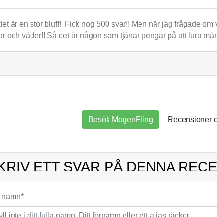
det är en stor bluff!! Fick nog 500 svar!! Men när jag frågade om 
or och väder!! Så det är någon som tjänar pengar på att lura män
Besök MogenFling
Recensioner 
KRIV ETT SVAR PÅ DENNA REC
t namn*