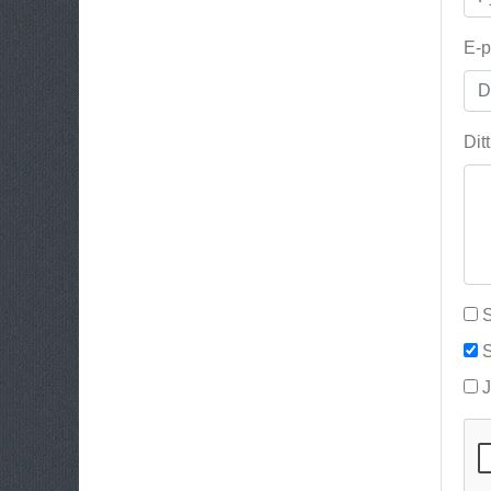
E-p
Dit
S
S
J