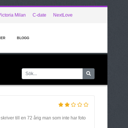
ictoria Milan
C-date
NextLove
NER
BLOGG
kriver till en 72 årig man som inte har foto