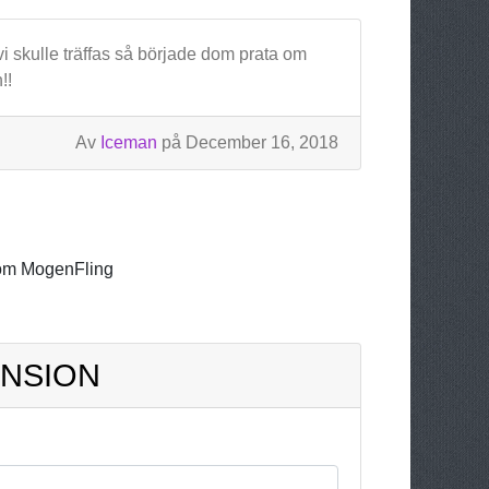
vi skulle träffas så började dom prata om
!!
Av
Iceman
på December 16, 2018
om MogenFling
ENSION