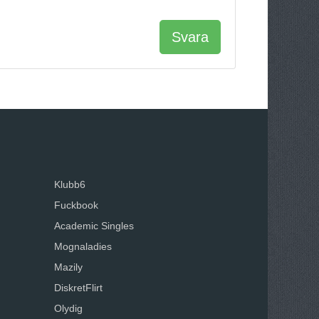
Svara
Klubb6
Fuckbook
Academic Singles
Mognaladies
Mazily
DiskretFlirt
Olydig