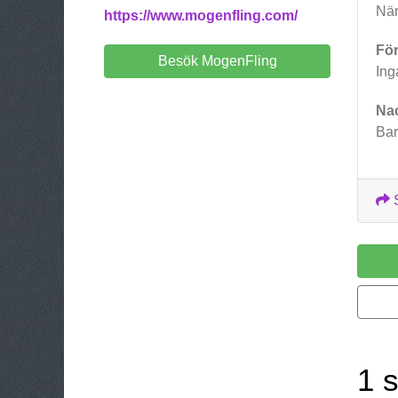
När
https://www.mogenfling.com/
För
Besök MogenFling
Ing
Na
Bar
1 