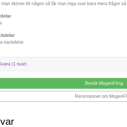
 man skriver till någon så får man inga svar bara mera frågor så
delar
a
ckdelar
a nackdelar
Svara
(
1 svar
)
Besök MogenFling
Recensioner om MogenFl
svar