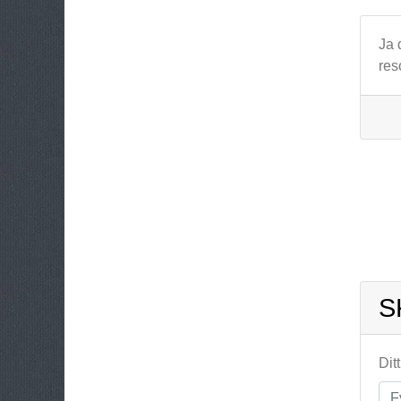
Ja 
res
S
Dit