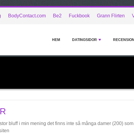
g
BodyContact.com
Be2
Fuckbook
Grann Flirten
V
HEM
DATINGSIDOR
RECENSIO
R
stor bluff i min mening det finns inte så många damer (200) som s
siten