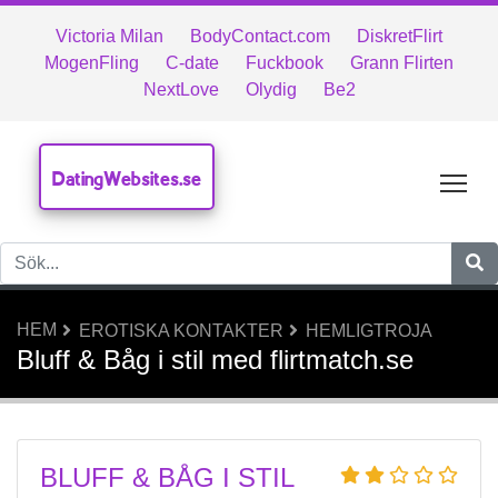
Victoria Milan
BodyContact.com
DiskretFlirt
MogenFling
C-date
Fuckbook
Grann Flirten
NextLove
Olydig
Be2
DatingWebsites.se
Tog
HEM
EROTISKA KONTAKTER
HEMLIGTROJA
Bluff & Båg i stil med flirtmatch.se
BLUFF & BÅG I STIL