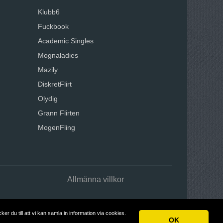
Klubb6
Fuckbook
Academic Singles
Mognaladies
Mazily
DiskretFlirt
Olydig
Grann Flirten
MogenFling
Allmänna villkor
 du till att vi kan samla in information via cookies.
OK