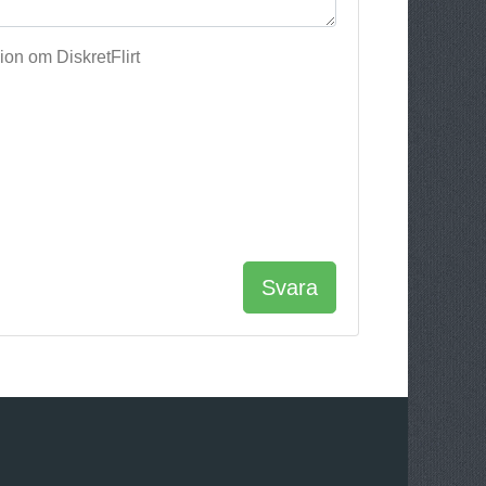
on om DiskretFlirt
Svara