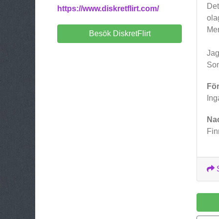
Det
https://www.diskretflirt.com/
olag
Men
Besök DiskretFlirt
Jag
Som
För
Ing
Na
Fin