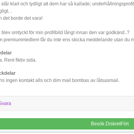
 står klart och tydligt att dem har så kallade; underhållningsprof
ligt. .
 det borde det vara!
 blev omtyckt för min profilbild långt innan den var godkänd..?
 premiummedlem får du inte ens skicka meddelande utan du mås
delar
a. Rent fiktiv sida.
ckdelar
ns ingen kontakt alls och dim mail bombas av låtsasmail.
Svara
Besök DiskretFlirt