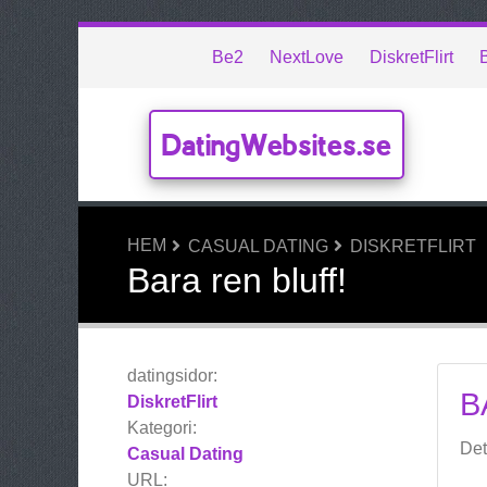
Be2
NextLove
DiskretFlirt
DatingWebsites.se
HEM
CASUAL DATING
DISKRETFLIRT
Bara ren bluff!
datingsidor:
B
DiskretFlirt
Kategori:
Det
Casual Dating
URL: