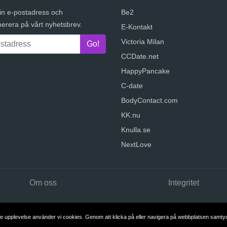
in e-postadress och
Be2
erera på vårt nyhetsbrev.
E-Kontakt
Victoria Milan
CCDate.net
HappyPancake
C-date
BodyContact.com
KK.nu
Knulla.se
NextLove
Om oss
Integritet
e upplevelse använder vi cookies. Genom att klicka på eller navigera på webbplatsen samtycker
Copyright © 2026 DatingWebsites.se