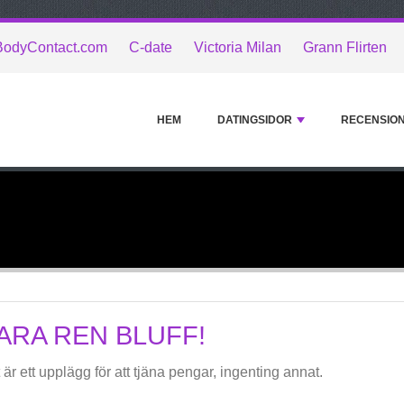
BodyContact.com
C-date
Victoria Milan
Grann Flirten
HEM
DATINGSIDOR
RECENSIO
ARA REN BLUFF!
 är ett upplägg för att tjäna pengar, ingenting annat.