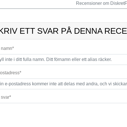
Recensioner om DiskretFl
KRIV ETT SVAR PÅ DENNA REC
t namn*
ostadress*
t svar*