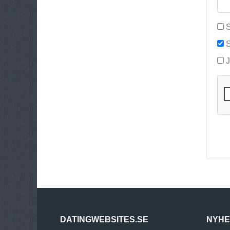
S
S
J
DATINGWEBSITES.SE
NYHE