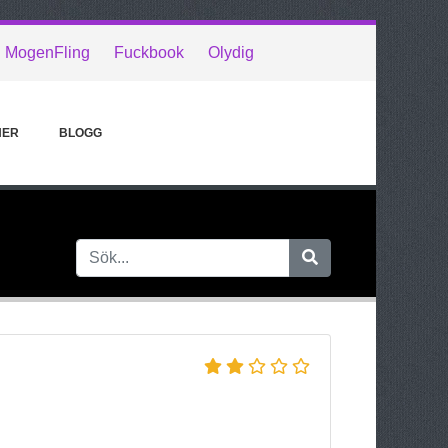
MogenFling
Fuckbook
Olydig
NER
BLOGG