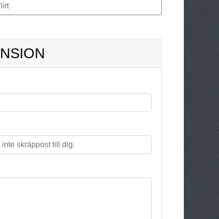
irt
ENSION