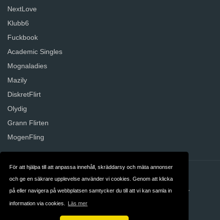
NextLove
Klubb6
Fuckbook
Academic Singles
Mognaladies
Mazily
DiskretFlirt
Olydig
Grann Flirten
MogenFling
För att hjälpa till att anpassa innehåll, skräddarsy och mäta annonser
Kontakt
Om oss
och ge en säkrare upplevelse använder vi cookies. Genom att klicka
på eller navigera på webbplatsen samtycker du till att vi kan samla in
Integritet
Allmänna villkor
information via cookies.
Läs mer
Sverige