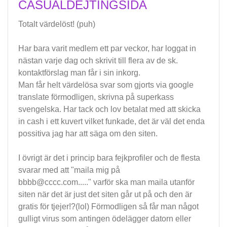
CASUALDEJTINGSIDA
Totalt värdelöst! (puh)
Har bara varit medlem ett par veckor, har loggat in
nästan varje dag och skrivit till flera av de sk.
kontaktförslag man får i sin inkorg.
Man får helt värdelösa svar som gjorts via google
translate förmodligen, skrivna på superkass
svengelska. Har tack och lov betalat med att skicka
in cash i ett kuvert vilket funkade, det är väl det enda
possitiva jag har att säga om den siten.
I övrigt är det i princip bara fejkprofiler och de flesta
svarar med att "maila mig på
bbbb@cccc.com
....." varför ska man maila utanför
siten när det är just det siten går ut på och den är
gratis för tjejer!?(lol) Förmodligen så får man något
gulligt virus som antingen ödelägger datorn eller